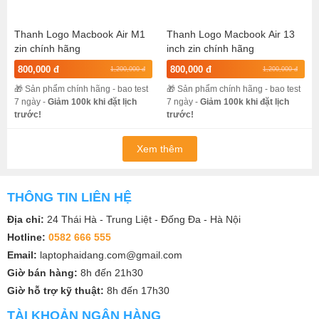
Thanh Logo Macbook Air M1
Thanh Logo Macbook Air 13
zin chính hãng
inch zin chính hãng
800,000 đ
800,000 đ
1,200,000 đ
1,200,000 đ
🎁 Sản phẩm chính hãng - bao test
🎁 Sản phẩm chính hãng - bao test
7 ngày -
Giảm 100k khi đặt lịch
7 ngày -
Giảm 100k khi đặt lịch
trước!
trước!
Xem thêm
THÔNG TIN LIÊN HỆ
Địa chỉ:
24 Thái Hà - Trung Liệt - Đống Đa - Hà Nội
Hotline:
0582 666 555
Email:
laptophaidang.com@gmail.com
Giờ bán hàng:
8h đến 21h30
Giờ hỗ trợ kỹ thuật:
8h đến 17h30
TÀI KHOẢN NGÂN HÀNG