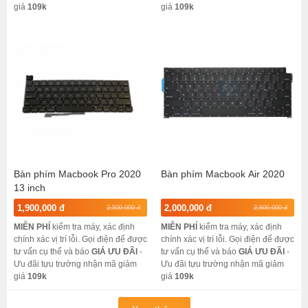
giá
109k
giá
109k
Bàn phím Macbook Pro 2020
Bàn phím Macbook Air 2020
13 inch
1,900,000 đ
2,000,000 đ
2,500,000 đ
2,800,000 đ
MIỄN PHÍ
kiểm tra máy, xác định
MIỄN PHÍ
kiểm tra máy, xác định
chính xác vị trí lỗi. Gọi điện để được
chính xác vị trí lỗi. Gọi điện để được
tư vấn cụ thể và báo
GIÁ ƯU ĐÃI
-
tư vấn cụ thể và báo
GIÁ ƯU ĐÃI
-
Ưu đãi tựu trường nhận mã giảm
Ưu đãi tựu trường nhận mã giảm
giá
109k
giá
109k