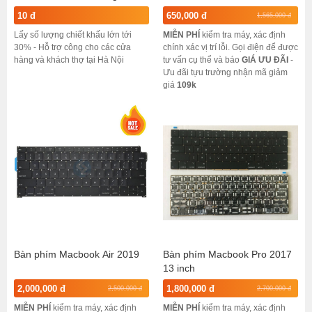
riêng
10 đ
650,000 đ
1,565,000 đ
Lấy số lượng chiết khấu lớn tới
MIỄN PHÍ
kiểm tra máy, xác định
30% - Hỗ trợ công cho các cửa
chính xác vị trí lỗi. Gọi điện để được
hàng và khách thợ tại Hà Nội
tư vấn cụ thể và báo
GIÁ ƯU ĐÃI
-
Ưu đãi tựu trường nhận mã giảm
giá
109k
Bàn phím Macbook Air 2019
Bàn phím Macbook Pro 2017
13 inch
2,000,000 đ
1,800,000 đ
2,500,000 đ
2,700,000 đ
MIỄN PHÍ
kiểm tra máy, xác định
MIỄN PHÍ
kiểm tra máy, xác định