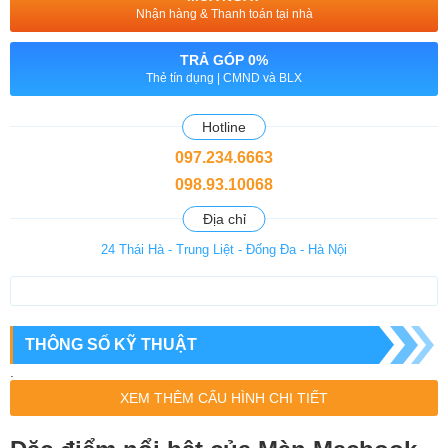
Nhận hàng & Thanh toán tại nhà
TRẢ GÓP 0%
Thẻ tín dụng | CMND và BLX
Hotline
097.234.6663
098.93.10068
Địa chỉ
24 Thái Hà - Trung Liệt - Đống Đa - Hà Nội
THÔNG SỐ KỸ THUẬT
.
XEM THÊM CẤU HÌNH CHI TIẾT