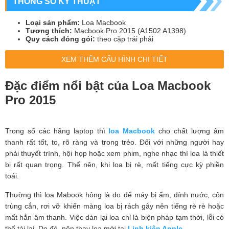
THÔNG SỐ KỸ THUẬT
Loại sản phẩm:
Loa Macbook
Tương thích:
Macbook Pro 2015 (A1502 A1398)
Quy cách đóng gói:
theo cặp trái phải
XEM THÊM CẤU HÌNH CHI TIẾT
Đặc điểm nổi bật của Loa Macbook
Pro 2015
Trong số các hãng laptop thì
loa Macbook
cho chất lượng âm
thanh rất tốt, to, rõ ràng và trong trẻo. Đối với những người hay
phải thuyết trình, hội họp hoặc xem phim, nghe nhạc thì loa là thiết
bị rất quan trọng. Thế nên, khi loa bị rè, mất tiếng cực kỳ phiền
toái.
Thường thì loa Mabook hỏng là do để máy bị ẩm, dính nước, côn
trùng cắn, rơi vỡ khiến màng loa bị rách gây nên tiếng rè rè hoặc
mất hẳn âm thanh. Việc dán lại loa chỉ là biện pháp tạm thời, lỗi có
thể tái lại. Do đó, nên thay loa mới tại
Linh kiện Apple