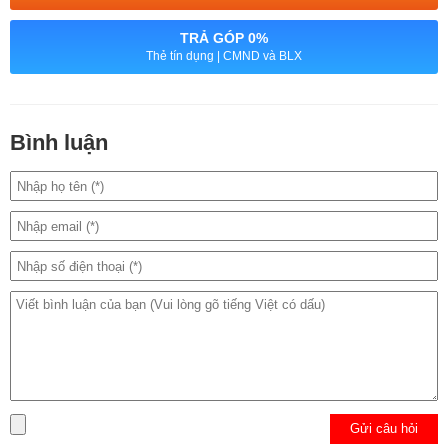
- Trường hợp không nhận bảo hành: loa không còn nguyên vẹn, bị
TRẢ GÓP 0%
Thẻ tín dụng | CMND và BLX
dính nước, không có hoặc rách tem bảo hành.
Thông tin liên hệ:
Bình luận
+ Số hotline:
0972346663 – 0989310068
+ Facebook:
https://www.facebook.com/haidangmacbook
+ Địa chỉ:
24 Thái Hà, Trung Liệt, Đống Đa, Hà Nội
Gửi câu hỏi