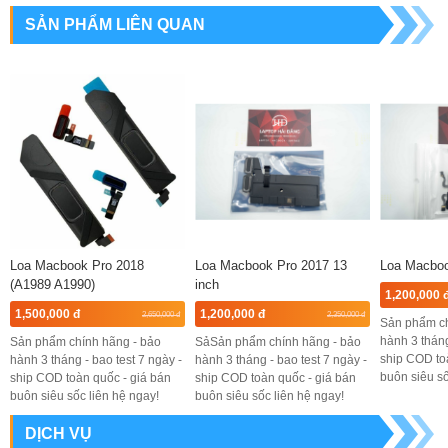
SẢN PHẨM LIÊN QUAN
Loa Macbook Pro 2018
Loa Macbook Pro 2017 13
Loa Macboo
(A1989 A1990)
inch
1,200,000 
1,500,000 đ
1,200,000 đ
2,650,000 đ
2,350,000 đ
Sản phẩm ch
hành 3 tháng
Sản phẩm chính hãng - bảo
SảSản phẩm chính hãng - bảo
ship COD to
hành 3 tháng - bao test 7 ngày -
hành 3 tháng - bao test 7 ngày -
buôn siêu số
ship COD toàn quốc - giá bán
ship COD toàn quốc - giá bán
buôn siêu sốc liên hệ ngay!
buôn siêu sốc liên hệ ngay!
DỊCH VỤ