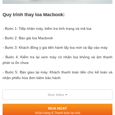
Quy trình thay loa Macbook:
- Bước 1: Tiếp nhận máy, kiểm tra tình trạng và mã loa
- Bước 2: Báo giá loa Macbook
- Bước 3: Khách đồng ý giá tiến hành lấy loa mới và lắp vào máy
- Bước 4: Kiểm tra lại xem máy có nhận loa không và âm thanh
phát ra ổn chưa
- Bước 5: Bàn giao lại máy. Khách thanh toán tiền cho kế toán và
nhận phiếu hóa đơn kiêm bảo hành
Bảo hành:
Xem thêm
- Thời hạn bảo hành 3 tháng
MUA NGAY
Nhận hàng & Thanh toán tại nhà
- Đổi mới nếu phát sinh lỗi và không đúng mẫu mã