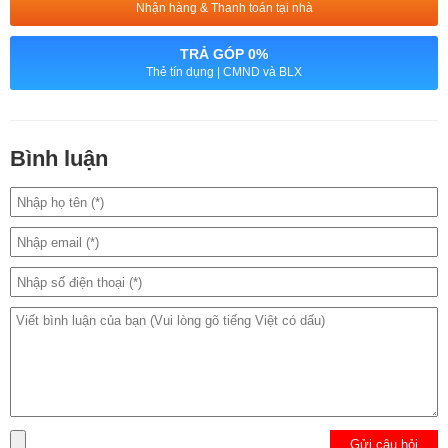
Nhận hàng & Thanh toán tại nhà
- Thời hạn bảo hành 6 tháng
TRẢ GÓP 0%
Thẻ tín dụng | CMND và BLX
- Đổi mới nếu phát sinh lỗi và không đúng mẫu mã
- Trường hợp không nhận bảo hành: phím không còn nguyên vẹn,
bị dính nước, không có hoặc rách tem bảo hành.
Bình luận
Thông tin liên hệ:
+ Số hotline:
0972346663 – 0989310068
+ Facebook:
https://www.facebook.com/haidangmacbook
+ Địa chỉ:
24 Thái Hà, Trung Liệt, Đống Đa, Hà Nội
Gửi câu hỏi